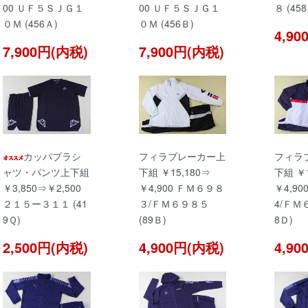
00 ＵＦ５ＳＪＧ１
00 ＵＦ５ＳＪＧ１
８ (45
０Ｍ (456Ａ)
０Ｍ (456Ｂ)
4,9
7,900円(内税)
7,900円(内税)
カッパプラシ
フィラブレーカー上
フィラ
ャツ・パンツ上下組
下組 ￥15,180⇒
下組 ￥1
￥3,850⇒￥2,500
￥4,900 ＦＭ６９８
￥4,9
２１５ー３１１ (41
３/ＦＭ６９８５
4/ＦＭ
9Ｑ)
(89Ｂ)
8Ｄ)
2,500円(内税)
4,900円(内税)
4,9