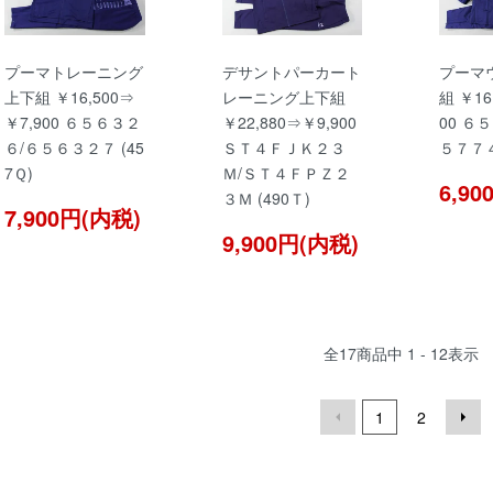
プーマトレーニング
デサントパーカート
プーマ
上下組 ￥16,500⇒
レーニング上下組
組 ￥16
￥7,900 ６５６３２
￥22,880⇒￥9,900
00 ６
６/６５６３２７ (45
ＳＴ４ＦＪＫ２３
５７７４
7Ｑ)
Ｍ/ＳＴ４ＦＰＺ２
6,9
３Ｍ (490Ｔ)
7,900円(内税)
9,900円(内税)
全
17
商品中
1 - 12
表示
1
2