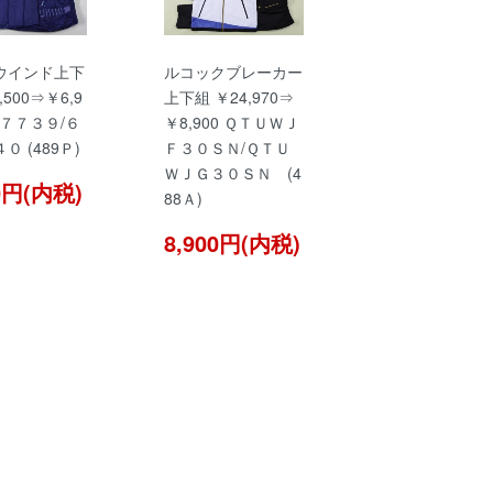
ウインド上下
ルコックブレーカー
,500⇒￥6,9
上下組 ￥24,970⇒
５７７３９/６
￥8,900 ＱＴＵＷＪ
０ (489Ｐ)
Ｆ３０ＳＮ/ＱＴＵ
ＷＪＧ３０ＳＮ (4
00円(内税)
88Ａ)
8,900円(内税)