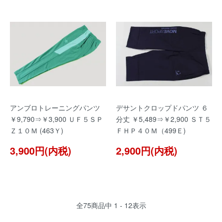
アンブロトレーニングパンツ
デサントクロップドパンツ ６
￥9,790⇒￥3,900 ＵＦ５ＳＰ
分丈 ￥5,489⇒￥2,900 ＳＴ５
Ｚ１０Ｍ (463Ｙ)
ＦＨＰ４０Ｍ（499Ｅ)
3,900円(内税)
2,900円(内税)
全
75
商品中
1 - 12
表示