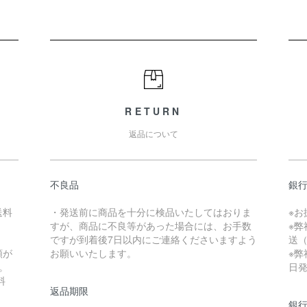
RETURN
返品について
不良品
銀
送料
・発送前に商品を十分に検品いたしてはおりま
※
すが、商品に不良等があった場合には、お手数
※弊
）
ですが到着後7日以内にご連絡くださいますよう
送（
額が
お願いいたします。
※弊
。
日
料
返品期限
銀