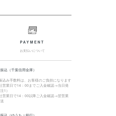
PAYMENT
お支払いについて
行振込（千葉信用金庫）
お振込み手数料は、お客様のご負担になります
社営業日で14：00までご入金確認→当日発
注1）
社営業日で14：00以降ご入金確認→翌営業
発送
行振込（ゆうちょ銀行）