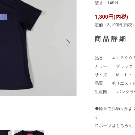
型番：149Ｈ
1,300円(内税)
定価：3,190円(内税)
商品詳細
品番 ４１６９０５（ma
カラー ブラック
サイズ Ｍ・Ｌ・
品質 ポリエステル
生産国 バングラ
◆軽量で肌触りがよ
す
スポーツはもちろん