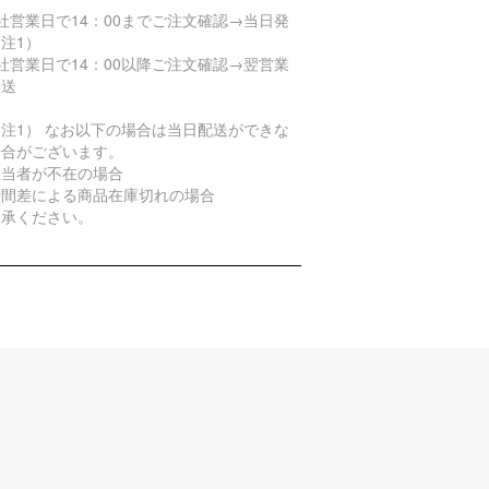
社営業日で14：00までご注文確認→当日発
注1）
社営業日で14：00以降ご注文確認→翌営業
発送
注1） なお以下の場合は当日配送ができな
場合がございます。
担当者が不在の場合
時間差による商品在庫切れの場合
了承ください。