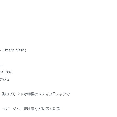
rie claire）
ＬＬ
100％
デシュ
く胸のプリントが特徴のレディスTシャツで
、ヨガ、ジム、普段着など幅広く活躍