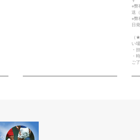
※弊
送（
※弊
日
（★
い
・
・
ご