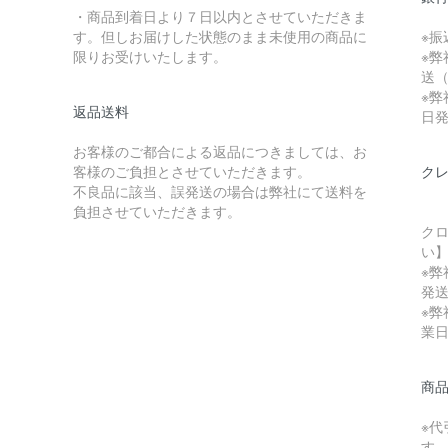
・商品到着日より７日以内とさせていただきま
す。但しお届けした状態のまま未使用の商品に
※
限りお受けいたします。
※弊
送（
※弊
返品送料
日
お客様のご都合による返品につきましては、お
客様のご負担とさせていただきます。
ク
不良品に該当、誤発送の場合は弊社にて送料を
負担させていただきます。
クロ
い
※弊
発送
※弊
業
商
※代
す