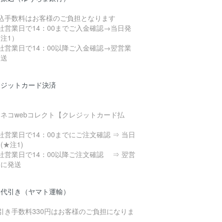
振込手数料はお客様のご負担となります
社営業日で14：00までご入金確認→当日発
注1）
社営業日で14：00以降ご入金確認→翌営業
発送
レジットカード決済
ネコwebコレクト【クレジットカード払
】
社営業日で14：00までにご注文確認 ⇒ 当日
(★注1)
社営業日で14：00以降ご注文確認 ⇒ 翌営
日に発送
品代引き（ヤマト運輸）
引き手数料330円はお客様のご負担になりま