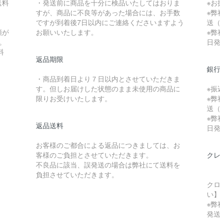
送料
・発送前に商品を十分に検品いたしてはおりま
※
すが、商品に不良等があった場合には、お手数
※弊
）
ですが到着後7日以内にご連絡くださいますよう
送（
額が
お願いいたします。
※弊
。
日
料
返品期限
銀
・商品到着日より７日以内とさせていただきま
す。但しお届けした状態のまま未使用の商品に
※
限りお受けいたします。
※弊
送（
※弊
返品送料
日
お客様のご都合による返品につきましては、お
客様のご負担とさせていただきます。
ク
不良品に該当、誤発送の場合は弊社にて送料を
負担させていただきます。
クロ
い
※弊
発送