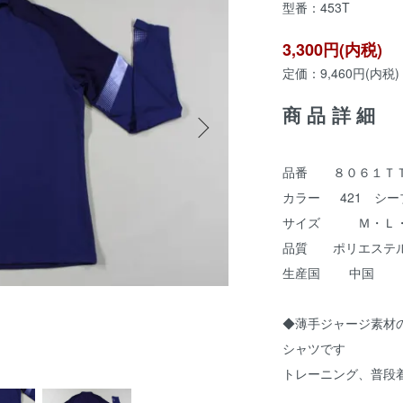
型番：453T
3,300円(内税)
定価：9,460円(内税)
商品詳細
品番 ８０６１ＴＴ
カラー 421 シー
サイズ Ｍ・Ｌ
品質 ポリエステル
生産国 中国
◆薄手ジャージ素材
シャツです
トレーニング、普段