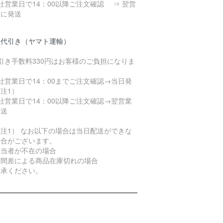
社営業日で14：00以降ご注文確認 ⇒ 翌営
日に発送
品代引き（ヤマト運輸）
引き手数料330円はお客様のご負担になりま
社営業日で14：00までご注文確認→当日発
注1）
社営業日で14：00以降ご注文確認→翌営業
発送
注1） なお以下の場合は当日配送ができな
場合がございます。
担当者が不在の場合
時間差による商品在庫切れの場合
了承ください。