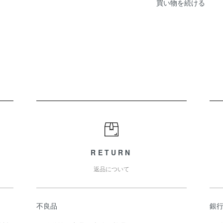
買い物を続ける
RETURN
返品について
不良品
銀