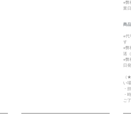
※弊
業
商
※代
す
※弊
送（
※弊
日
（★
い
・
・
ご