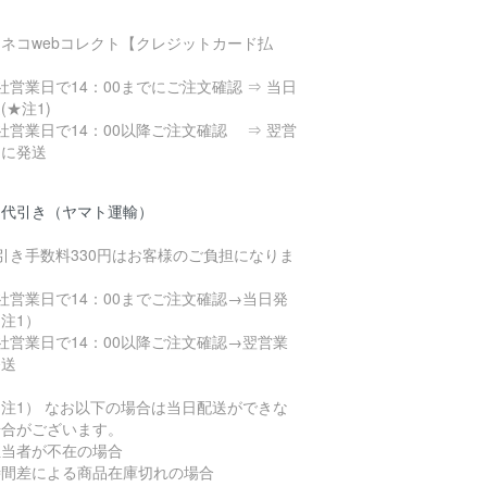
ネコwebコレクト【クレジットカード払
】
社営業日で14：00までにご注文確認 ⇒ 当日
(★注1)
社営業日で14：00以降ご注文確認 ⇒ 翌営
日に発送
品代引き（ヤマト運輸）
引き手数料330円はお客様のご負担になりま
社営業日で14：00までご注文確認→当日発
注1）
社営業日で14：00以降ご注文確認→翌営業
発送
注1） なお以下の場合は当日配送ができな
場合がございます。
担当者が不在の場合
時間差による商品在庫切れの場合