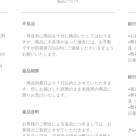
返品について
不良品
銀
送料
・発送前に商品を十分に検品いたしてはおりま
※
すが、商品に不良等があった場合には、お手数
※弊
）
ですが到着後7日以内にご連絡くださいますよう
送（
額が
お願いいたします。
※弊
。
日
料
返品期限
銀
・商品到着日より７日以内とさせていただきま
す。但しお届けした状態のまま未使用の商品に
※
限りお受けいたします。
※弊
送（
※弊
返品送料
日
お客様のご都合による返品につきましては、お
客様のご負担とさせていただきます。
ク
不良品に該当、誤発送の場合は弊社にて送料を