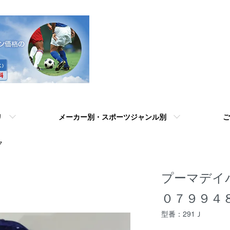
リ
メーカー別・スポーツジャンル別
ご
ク
プーマデイパッ
０７９９４８ 
型番：291Ｊ