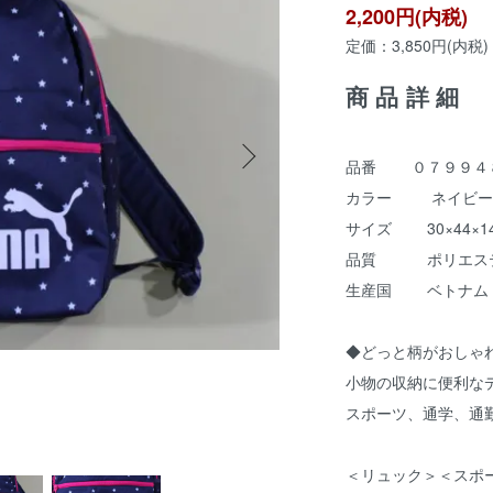
2,200円(内税)
定価：3,850円(内税)
商品詳細
品番 ０７９９４８
カラー ネイビー
サイズ 30×44×1
品質 ポリエス
生産国 ベトナム
◆どっと柄がおしゃ
小物の収納に便利な
スポーツ、通学、通
＜リュック＞＜スポ