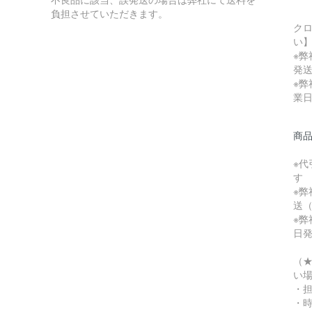
負担させていただきます。
クロ
い
※弊
発送
※弊
業
商
※代
す
※弊
送（
※弊
日
（★
い
・
・