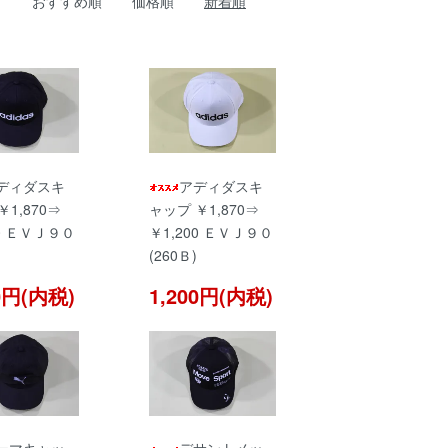
おすすめ順
価格順
新着順
ディダスキ
アディダスキ
￥1,870⇒
ャップ ￥1,870⇒
00 ＥＶＪ９０
￥1,200 ＥＶＪ９０
(260Ｂ)
00円(内税)
1,200円(内税)