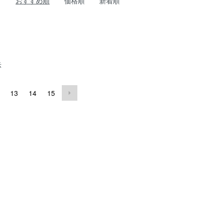
おすすめ順
価格順
新着順
示
13
14
15