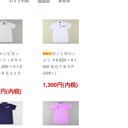
おすすめ順
価格順
新着順
ャンピオン
ゼットポロシ
ャツ（Ｓサイ
ャツ ￥4,620⇒￥1,
490⇒￥1,0
300 ＢＯＴ８３Ｐ
３-ＲＳ３１５
(439Ｉ)
1,300円(内税)
00円(内税)